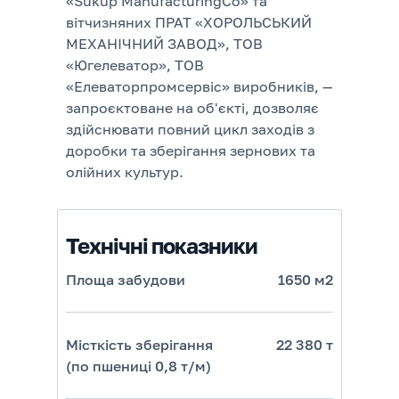
«Sukup ManufacturingCo» та
вітчизняних ПРАТ «ХОРОЛЬСЬКИЙ
МЕХАНІЧНИЙ ЗАВОД», ТОВ
«Югелеватор», ТОВ
«Елеваторпромсервіс» виробників, —
запроєктоване на об'єкті, дозволяє
здійснювати повний цикл заходів з
доробки та зберігання зернових та
олійних культур.
Технічні показники
Площа забудови
1650 м2
Місткість зберігання
22 380 т
(по пшениці 0,8 т/м)